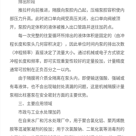
排出阶段​
推拉杆向前推进，隔膜向泵腔内凸起，压缩泵腔容积使内
部压力升高。此时进口单向阀受高压关闭，出口单向阀被顶
开，泵腔内定体积的液体被推入出口管路并送往加药点。
每一次完整的往复循环所排出的液体体积是固定的（由冲
程长度和泵头几何容积决定），因此单位时间内泵的排出次数
（冲程频率）直接决定了流量大小。通过机械或电子方式锁定
冲程长度和频率，即可实现重复性较好的定量投加，计量精度
通常可控制在正负百分之一以内。
由于隔膜将介质全隔离在泵头内，即便输送强酸、强碱或
有毒液体，也不会出现轴封处滴漏的问题，这是机械隔膜计量
泵相比柱塞泵在安全密封方面的主要优势。
三、主要应用领域
市政与工业水处理加药​
在自来水厂和污水处理厂中，用于聚合氯化铝、聚丙烯酰
胺等混凝絮凝剂的投加；用于次氯酸钠、二氧化氯等消毒剂的