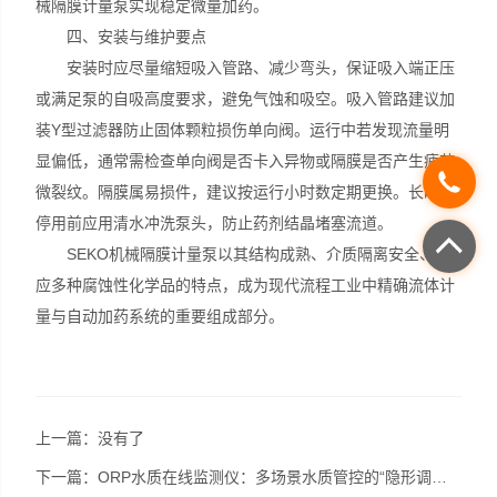
械隔膜计量泵实现稳定微量加药。
四、安装与维护要点
安装时应尽量缩短吸入管路、减少弯头，保证吸入端正压
或满足泵的自吸高度要求，避免气蚀和吸空。吸入管路建议加
装Y型过滤器防止固体颗粒损伤单向阀。运行中若发现流量明
显偏低，通常需检查单向阀是否卡入异物或隔膜是否产生疲劳
微裂纹。隔膜属易损件，建议按运行小时数定期更换。长时间
停用前应用清水冲洗泵头，防止药剂结晶堵塞流道。
SEKO机械隔膜计量泵以其结构成熟、介质隔离安全、适
应多种腐蚀性化学品的特点，成为现代流程工业中精确流体计
量与自动加药系统的重要组成部分。
上一篇：没有了
下一篇：
ORP水质在线监测仪：多场景水质管控的“隐形调控师”