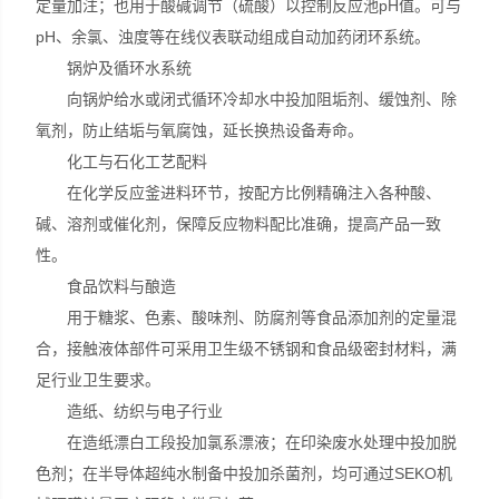
定量加注；也用于酸碱调节（硫酸）以控制反应池pH值。可与
pH、余氯、浊度等在线仪表联动组成自动加药闭环系统。
锅炉及循环水系统​
向锅炉给水或闭式循环冷却水中投加阻垢剂、缓蚀剂、除
氧剂，防止结垢与氧腐蚀，延长换热设备寿命。
化工与石化工艺配料​
在化学反应釜进料环节，按配方比例精确注入各种酸、
碱、溶剂或催化剂，保障反应物料配比准确，提高产品一致
性。
食品饮料与酿造​
用于糖浆、色素、酸味剂、防腐剂等食品添加剂的定量混
合，接触液体部件可采用卫生级不锈钢和食品级密封材料，满
足行业卫生要求。
造纸、纺织与电子行业​
在造纸漂白工段投加氯系漂液；在印染废水处理中投加脱
色剂；在半导体超纯水制备中投加杀菌剂，均可通过SEKO机