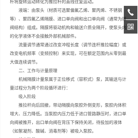
杆将旋转运动转化为推拉杆的直线往复运动。
液端：由泵头（材质可选聚偏氟乙烯、聚丙烯、不锈钢
等）、聚四氟乙烯隔膜、进口单向阀和出口单向阀（通常为球
阀结构）组成。隔膜将驱动机构和输送介质全隔开，使泵头内
的化学液体不会接触外部机械部件。
流量调节通常通过改变冲程长度（调节连杆推拉幅度）或
改变电机频率（变频控制）来实现，可在额定范围内从零到最
大值连续调节。
二、工作与计量原理
机械隔膜计量泵属于正位移式（容积式）泵，其输送与计
量过程分为两个阶段循环进行：
吸入阶段​
推拉杆向后回撤，带动隔膜向泵腔外侧变形，泵腔内体积
增大、压力降低。当泵腔内压力低于进口管路静压时，进口单
向阀被推开，出口单向阀在背压下保持关闭，待投加的液体
（如絮凝剂、酸碱、消毒剂等）被吸入泵腔。